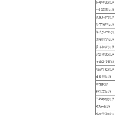
妥布霉素抗原
卡那霉素抗原
克伦特罗抗原
沙丁胺醇抗原
莱克多巴胺抗
西布特罗抗原
妥布特罗抗原
安普霉素抗原
激素及类固醇
地塞米松抗原
皮质醇抗原
睾酮抗原
褪黑素抗原
己烯雌酚抗原
双酚A抗原
醋酸甲孕酮抗