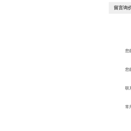
留言询
您
您
联
常