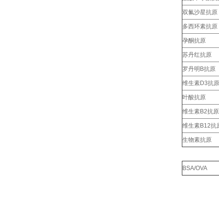
双氟沙星抗原
多西环素抗原
孕酮抗原
苏丹红抗原
罗丹明B抗原
维生素D3抗
叶酸抗原
维生素B2抗原
维生素B12抗
生物素抗原
BSA/OVA