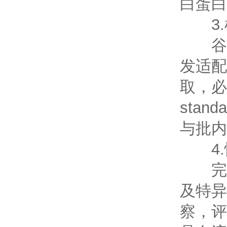
白蛋白
3.
谷物
发适配
取，必
sta
与批内
4.
完成
及特异
察，评