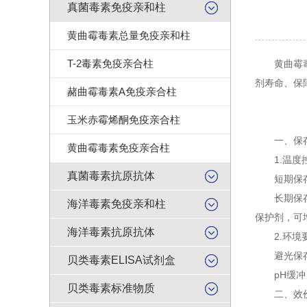
真菌毒素免疫亲和柱
黄曲霉毒素总量免疫亲和柱
T-2毒素免疫亲合柱
黄曲霉毒素
剂寿命、保
赭曲霉毒素A免疫亲合柱
玉米赤霉烯酮免疫亲合柱
一、保存
黄曲霉毒素免疫亲合柱
1.温度
真菌毒素抗原抗体
短期保存：
长期保存：-
海洋毒素免疫亲和柱
保护剂，可
海洋毒素抗原抗体
2.环境
避光保存：
贝类毒素ELISA试剂盒
pH缓冲：保
贝类毒素标准物质
二、效价