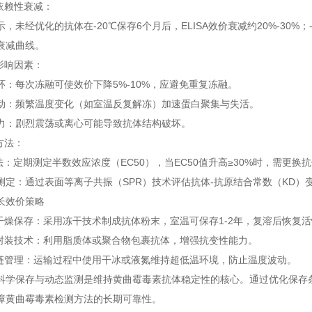
赖性衰减：
经优化的抗体在-20℃保存6个月后，ELISA效价衰减约20%-30%；
衰减曲线。
影响因素：
每次冻融可使效价下降5%-10%，应避免重复冻融。
频繁温度变化（如室温反复解冻）加速蛋白聚集与失活。
：剧烈震荡或离心可能导致抗体结构破坏。
方法：
：定期测定半数效应浓度（EC50），当EC50值升高≥30%时，需更换
：通过表面等离子共振（SPR）技术评估抗体-抗原结合常数（KD）
效价策略
燥保存：采用冻干技术制成抗体粉末，室温可保存1-2年，复溶后恢复活
装技术：利用脂质体或聚合物包裹抗体，增强抗变性能力。
管理：运输过程中使用干冰或液氮维持超低温环境，防止温度波动。
保存与动态监测是维持黄曲霉毒素抗体稳定性的核心。通过优化保存条
障黄曲霉毒素检测方法的长期可靠性。