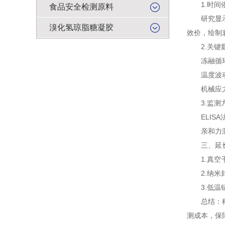
1.时间依
食品安全检测原料
研究显示，未
溴化氢琼脂糖凝胶
效价，绘制
2.关键
冻融循环：
温度波动：
机械应力
3.监测
ELISA法
亲和力测定
三、延长
1.真空干
2.纳米封
3.低温链
总结：科学
测成本，保