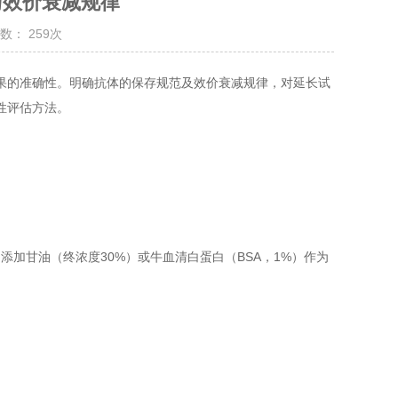
与效价衰减规律
数： 259次
的准确性。明确抗体的保存规范及效价衰减规律，对延长试
性评估方法。
。添加甘油（终浓度30%）或牛血清白蛋白（BSA，1%）作为