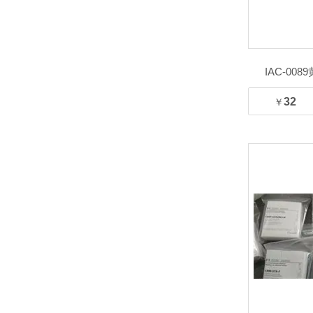
IAC-0
32
￥