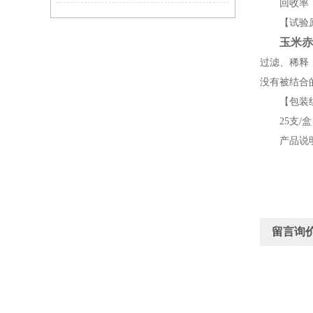
回收率：≥
【试验原
玉米赤
过滤、稀释
没有被结合
【包装组
25支/盒，
产品说明
留言询