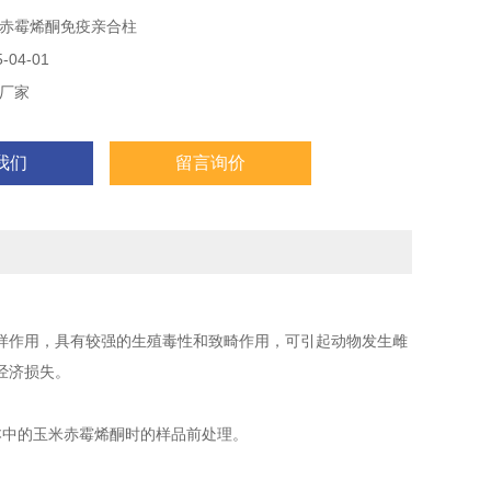
赤霉烯酮免疫亲合柱
赤霉烯酮含量在测量范围内时回收率＞90%
04-01
00%
厂家
99%
94%
我们
留言询价
：97%
雌激素样作用，具有较强的生殖毒性和致畸作用，可引起动物发生雌
经济损失。
本中的玉米赤霉烯酮时的样品前处理。