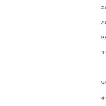
您
您
联
常
详
补