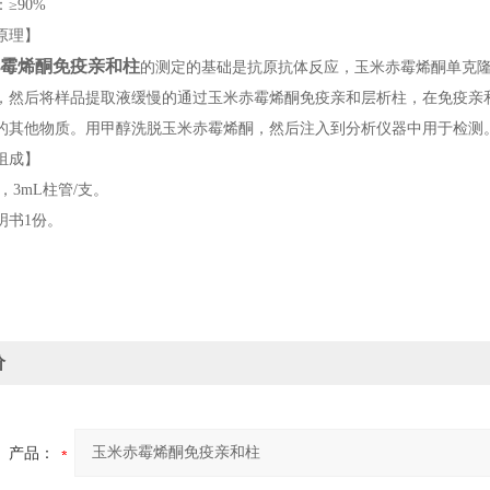
90%
理】
霉烯酮免疫亲和柱
的测定的基础是抗原抗体反应，玉米赤霉烯酮单克
，然后将样品提取液缓慢的通过玉米赤霉烯酮免疫亲和层析柱，在免疫亲
的其他物质。用甲醇洗脱玉米赤霉烯酮，然后注入到分析仪器中用于检测
成】
3mL柱管/支。
书1份。
价
产品：