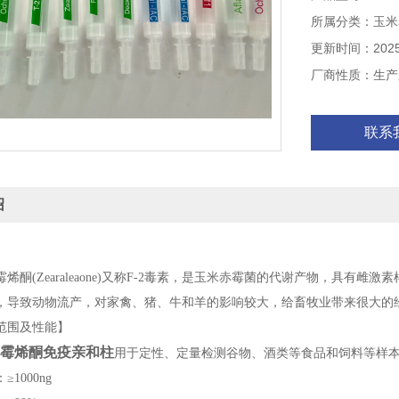
回收率：
所属分类：玉米
当样品中的玉米
交叉反应：
更新时间：2025-
玉米赤霉烯酮：1
厂商性质：生产
α-玉米赤霉醇：
β-玉米赤霉醇：
联系
α-玉米赤霉烯醇
绍
(Zearaleaone)又称F-2毒素，是玉米赤霉菌的代谢产物，具有
，导致动物流产，对家禽、猪、牛和羊的影响较大，给畜牧业带来很大的
围及性能】
霉烯酮免疫亲和柱
用于定性、定量检测谷物、酒类等食品和饲料等样
000ng