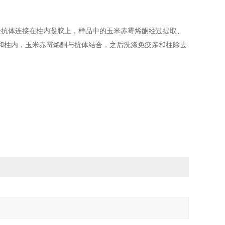
隆抗体连接在柱内凝胶上，样品中的玉米赤霉烯酮经过提取、
和柱内，玉米赤霉烯酮与抗体结合，之后洗涤免疫亲和柱除去
。